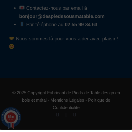
Contactez-nous par email à
bonjour@despiedssousmatable.com
Par téléphone au
02 55 99 34 63
Nous sommes là pour vous aider avec plaisir !
© 2025 Copyright Fabricant de Pieds de Table design en
bois et métal
- Mentions Légales
- Politique de
Confidentialité
9.1
/10
74 avis