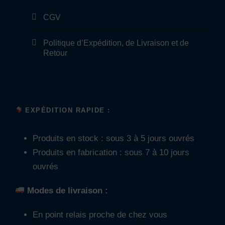
n
CGV
d
e
Politique d’Expédition, de Livraison et de
d
Retour
e
4
,
8
EXPÉDITION RAPIDE :
x
2
Produits en stock : sous 3 à 5 jours ouvrés
5
Produits en fabrication : sous 7 à 10 jours
ouvrés
Modes de livraison :
En point relais proche de chez vous