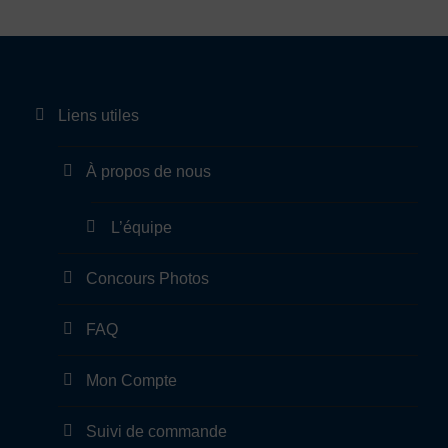
v
i
s
P
Liens utiles
o
e
À propos de nous
l
i
L’équipe
e
r
Concours Photos
t
ê
FAQ
t
Mon Compte
e
r
Suivi de commande
o