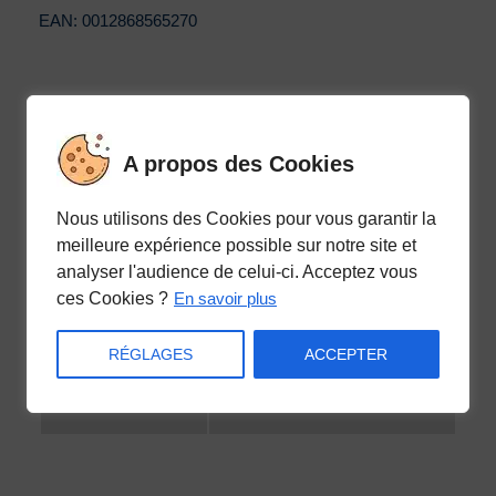
n
EAN:
0012868565270
t
i
t
Save
é
A propos des Cookies
d
e
Nous utilisons des Cookies pour vous garantir la
S
meilleure expérience possible sur notre site et
Informations complémentaires
a
analyser l'audience de celui-ci. Acceptez vous
ces Cookies ?
En savoir plus
c
h
RÉGLAGES
ACCEPTER
e
t
0,05 kg
Poids
d
e
5